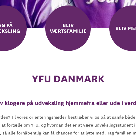
AG PÅ
BLIV
BLIV M
EKSLING
VÆRTSFAMILIE
YFU DANMARK
iv klogere på udveksling hjemmefra eller ude i ver
den? Til vores orienteringsmøder bestræber vi os på at samle både fr
l at fortælle om YFU, og hvordan det er at være udvekslingsstudent 
 så alle forhåbentlig kan få chancen for at lytte med. Tag familien 