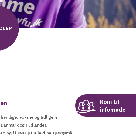
EDLEM
Kom til
den
infomøde
ivillige, voksne og tidligere
i Danmark og i udlandet.
med og få svar på alle dine spørgsmål.