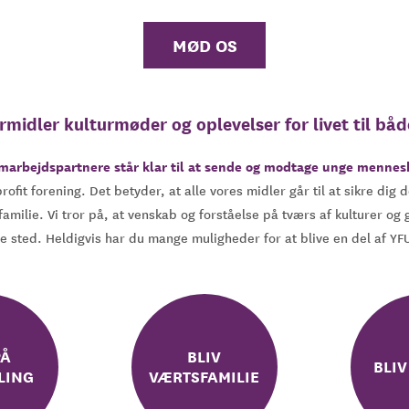
MØD OS
midler kulturmøder og oplevelser for livet til båd
arbejdspartnere står klar til at sende og modtage unge menneske
fit forening. Det betyder, at alle vores midler går til at sikre di
familie. Vi tror på, at venskab og forståelse på tværs af kulturer og 
e sted. Heldigvis har du mange muligheder for at blive en del af YF
PÅ
BLIV
BLI
LING
VÆRTSFAMILIE