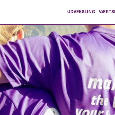
UDVEKSLING
VÆRTSF