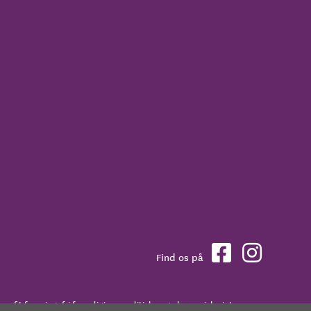
Find os på
profit forening, fri for religiøse, politiske og økonomiske interesser.