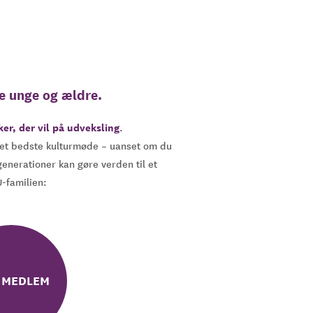
e unge og ældre.
r, der vil på udveksling
.
g det bedste kulturmøde – uanset om du
generationer kan gøre verden til et
U-familien:
V MEDLEM