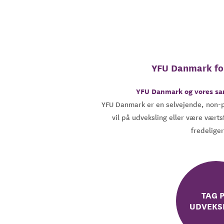
YFU Danmark for
YFU Danmark og vores sam
YFU Danmark er en selvejende, non-pro
vil på udveksling eller være værts
fredeliger
TAG 
UDVEKS