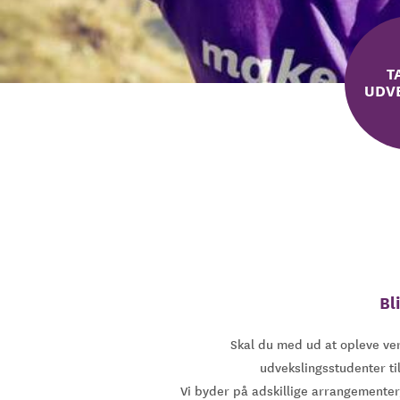
T
UDV
Bl
Skal du med ud at opleve ver
udvekslingsstudenter ti
Vi byder på adskillige arrangementer,