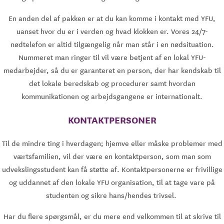
En anden del af pakken er at du kan komme i kontakt med YFU,
uanset hvor du er i verden og hvad klokken er. Vores 24/7-
nødtelefon er altid tilgængelig når man står i en nødsituation.
Nummeret man ringer til vil være betjent af en lokal YFU-
medarbejder, så du er garanteret en person, der har kendskab til
det lokale beredskab og procedurer samt hvordan
kommunikationen og arbejdsgangene er internationalt.
KONTAKTPERSONER
Til de mindre ting i hverdagen; hjemve eller måske problemer med
værtsfamilien, vil der være en kontaktperson, som man som
udvekslingsstudent kan få støtte af. Kontaktpersonerne er frivillige
og uddannet af den lokale YFU organisation, til at tage vare på
studenten og sikre hans/hendes trivsel.
Har du flere spørgsmål, er du mere end velkommen til at skrive til